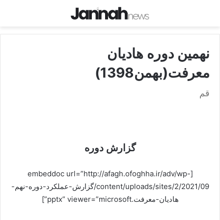
نهمین دوره هادیان
معرفت(بهمن1398)
قم
گزارش دوره
[embeddoc url=”http://afagh.ofoghha.ir/adv/wp-
content/uploads/sites/2/2021/09/گزارش-عملکرد-دوره-نهم-
هادیان-معرفت.pptx” viewer=”microsoft”]