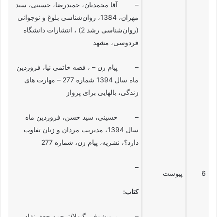
– آقا محمدیان، حمیدرضا، حسینی، سید
مهران، 1384، روان‌شناسی بلوغ و نوجوانی
(روان‌شناسی رشد 2) ، انتشارات دانشگاه
فردوسی، مشهد
– پیام زن – ، فضه خاتمی نیا، فروردین
ماه سال 1394 شماره 277 – مهارت های
زندگی، بال‎هایی برای پرواز
– حسینی، سید حسن، فروردین ماه
سال 1394، مدیریت مردان و زنان تفاوت
دارد؟، نشریه، پیام زن، شماره 277
–
6
پیوست
کتاب:
– پرویشوف، گیزلا/ترجمه جعفرنژاد