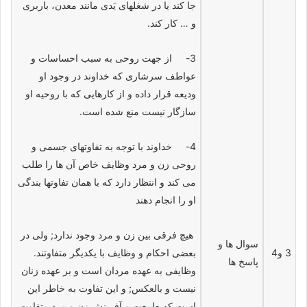
جا کند یا در شغلهای یَدی مانند معدن، باربری
و … کار کند.
3- از جهت روحی به سبب احساسات و
عواطف سرشاری که خداوند در وجود او
ودیعه قرار داده و از کارهایی که با روحیه او
سازگار نیست منع شده است.
4- خداوند با توجه به تفاوتهای جسمی و
روحی زن و مرد وظایف خاص آن ها را طلب
می کند و انتظار دارد که با همان تفاوتها بندگی
او را انجام دهند
هیچ فرقى بین زن و مرد وجود ندارد; ولى در
سوال ها و
3 و4
بعضى احكام و وظایف با یكدیگر متفاوتند.
پاسخ ها
وظایفى به عهده مردان است و بر عهده زنان
نیست و بالعكس; و این تفاوت به خاطر این
است كه طبیعت و آفرینش زن و مرد متفاوت