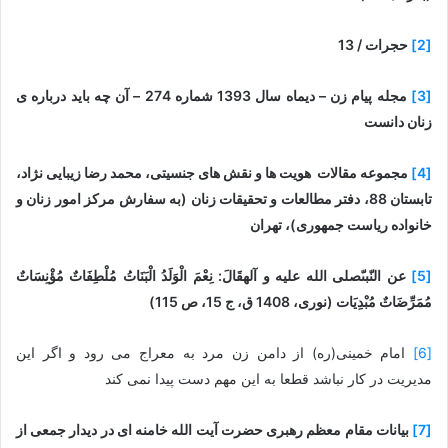
[2]
حجرات / 13
[3]
مجله پیام زن – دیماه سال 1393 شماره 274 – آن چه باید درباره ی
زنان دانست
[4]
مجموعه مقالات هویت ها و نقش های جنسیتی، محمد رضا زیبایی نژاد،
تابستان 88، دفتر مطالعات و تحقیقات زنان (به سفارش مرکز امور زنان و
خانواده ریاست جمهوری)، تهران
[5]
عن النّبىّ­صلى الله عليه و آله‏قَالَ: نِعْمَ الْوَلَدُ الْبَنَاتُ مُلْطِفَاتٌ مُؤْنِسَاتٌ
مُمَرِّضَاتٌ‏ مُبْدِيَات‏ (نوری، 1408 ق، ج 15، ص 115)
[6]
امام خمینی(ره) از دامن زن مرد به معراج می رود و اگر این
مدیریت در کار نباشد قطعا به این مهم دست پیدا نمی کند
[7]
بیانات مقام معظم رهبری حضرت آیت الله خامنه ای در دیدار جمعی از