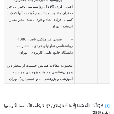
اصل، اکرم، 1390، روانشناسی دختران : چرا
دختران متفاوت هستند و چگونه به آنها کمک
کنیم تا افرادی شاد و قوی باشند، نشر معیار
اندیشه ، تهران
– صبحی قراملکی، ناصر، 1386،
روانشناسی تفاوتهای فردی ، انتشارات
دانشگاه جامع علمی کاربردی ، تهران
مجموعه مقالات همایش جنسیت از منظر دین
و روان‌شناسی،معاونت پژوهشی موسسه
آموزشی و پژوهشی امام خمینی(ره)، تهران
[1]
لَا يُكَلِّفُ اللَّهُ نَفْسًا إِلَّا مَا آتَاهَا(طلاق/ 7)؛ لا یکلّف اللّه نفسا الّا وسعها
(بقره /286)