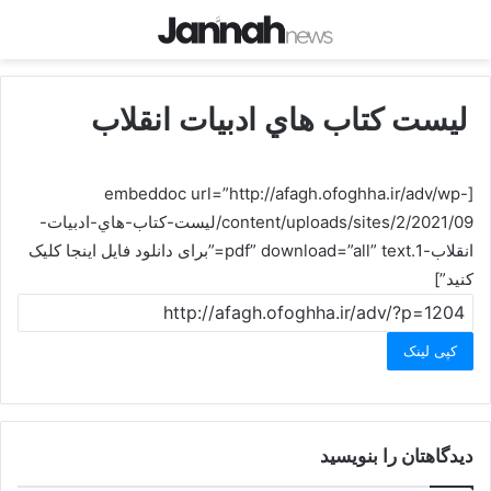
ليست كتاب هاي ادبيات انقلاب
[embeddoc url=”http://afagh.ofoghha.ir/adv/wp-
content/uploads/sites/2/2021/09/ليست-كتاب-هاي-ادبيات-
انقلاب-1.pdf” download=”all” text=”برای دانلود فایل اینجا کلیک
کنید”]
کپی لینک
دیدگاهتان را بنویسید