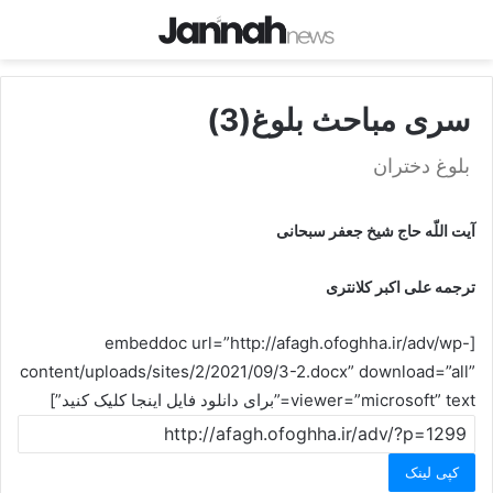
سری مباحث بلوغ(3)
بلوغ دختران
آيت اللّه حاج شيخ جعفر سبحانى
ترجمه على اكبر كلانترى
[embeddoc url=”http://afagh.ofoghha.ir/adv/wp-
content/uploads/sites/2/2021/09/3-2.docx” download=”all”
viewer=”microsoft” text=”برای دانلود فایل اینجا کلیک کنید”]
کپی لینک