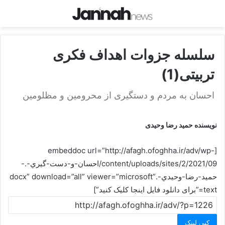
سلسله جزوات اهداف فکری
تربیتی(1)
احسان به مردم و دستگیری از محرومین و مظلومین
نویسنده حمید رضا وحیدی
[embeddoc url=”http://afagh.ofoghha.ir/adv/wp-
content/uploads/sites/2/2021/09/احسان-و-دست-گيري-.-
حميد-رضا-وحيدي-.docx” download=”all” viewer=”microsoft”
text=”برای دانلود فایل اینجا کلیک کنید”]
کپی لینک