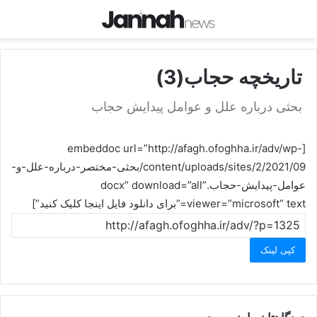
تاریخچه حجاب(3)
بحثى درباره علل و عوامل پيدايش حجاب
[embeddoc url=”http://afagh.ofoghha.ir/adv/wp-
content/uploads/sites/2/2021/09/بحثى-مختصر-درباره-علل-و-
عوامل-پيدايش-حجاب.docx” download=”all”
viewer=”microsoft” text=”برای دانلود فایل اینجا کلیک کنید”]
کپی لینک