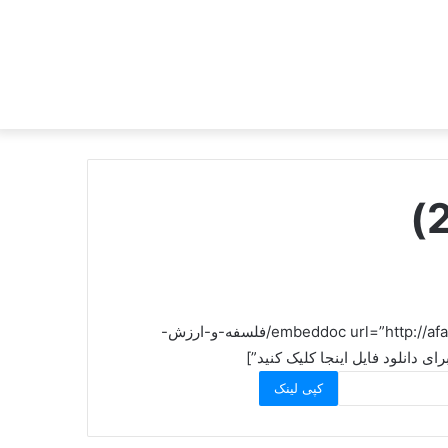
[embeddoc url=”http://afagh.ofoghha.ir/adv/wp-content/uploads/sites/2/2021/09/فلسفه-و-ارزش-
کپی لینک