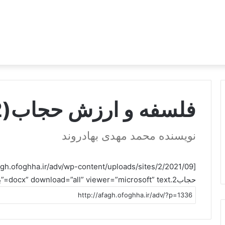
فلسفه و ارزش حجاب(2)
نويسنده محمد مهدی بهادروند
حجاب2.docx” download=”all” viewer=”microsoft” text=”برای دانلود فایل اینجا کلیک کنید”]