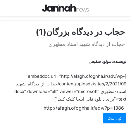
حجاب در ديدگاه بزرگان(1)
حجاب از ديدگاه شهيد استاد مطهری
نويسنده: مولود شفيعی
[embeddoc url=”http://afagh.ofoghha.ir/adv/wp-
content/uploads/sites/2/2021/09/حجاب-از-ديدگاه-شهيد-
استاد-مطهري.docx” download=”all” viewer=”microsoft”
text=”برای دانلود فایل اینجا کلیک کنید”]
کپی لینک