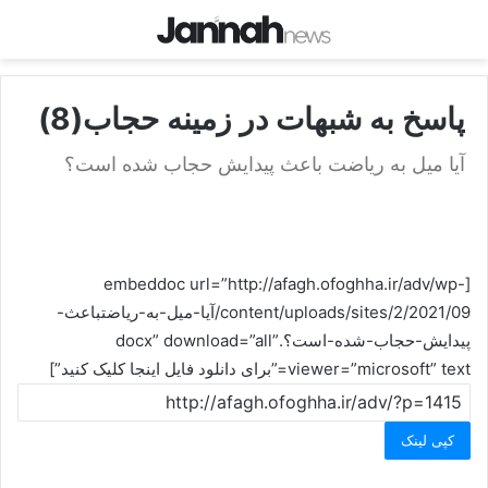
پاسخ به شبهات در زمینه حجاب(8)
آيا ميل به رياضت ‏باعث پيدايش حجاب شده است؟
[embeddoc url=”http://afagh.ofoghha.ir/adv/wp-
content/uploads/sites/2/2021/09/آيا-ميل-به-رياضت‏باعث-
پيدايش-حجاب-شده-است؟.docx” download=”all”
viewer=”microsoft” text=”برای دانلود فایل اینجا کلیک کنید”]
کپی لینک