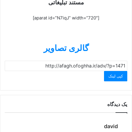
مستند تبلیغاتی
[aparat id=”N7iqJ” width=”720″]
گالری تصاویر
کپی لینک
یک دیدگاه
گ
david
ف