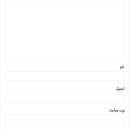
د
ی
د
گ
ا
ه
*
نام
ایمیل
وب‌ سایت