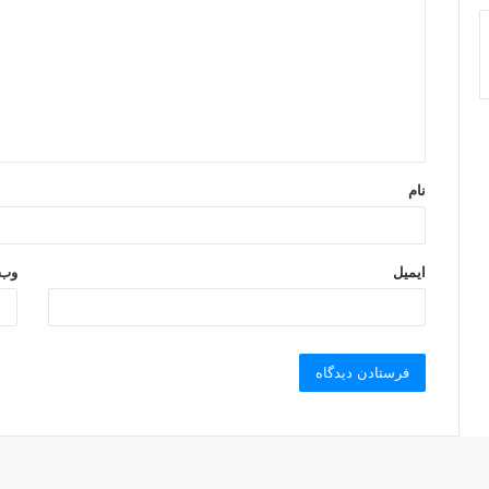
د
گ
ا
ه
*
نام
ایمیل
وب‌