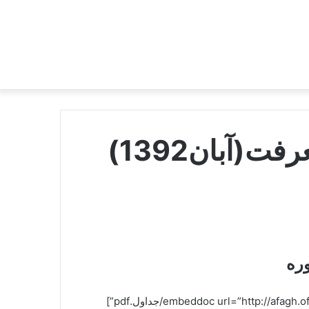
(آبان‌1392)
ره