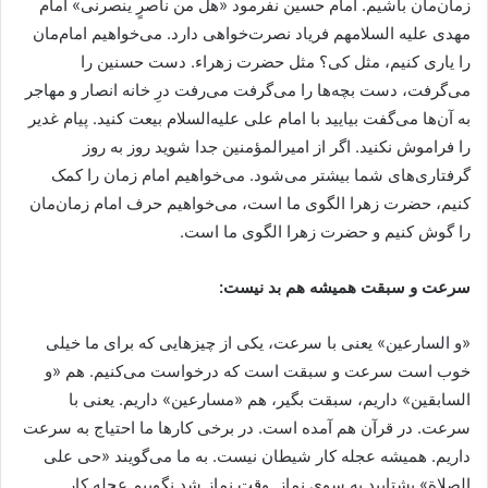
زمان‌مان باشیم. امام حسین نفرمود «هل من ناصرٍ ینصرنی» امام
مهدی علیه السلامهم فریاد نصرت‌خواهی دارد. می‌خواهیم امام‌مان
را یاری کنیم، مثل کی؟ مثل حضرت زهراء. دست حسنین را
می‌گرفت، دست بچه‌ها را می‌گرفت می‌رفت درِ خانه انصار و مهاجر
به آن‌ها می‌گفت بیایید با امام علی علیه‌السلام بیعت کنید. پیام غدیر
را فراموش نکنید. اگر از امیرالمؤمنین جدا شوید روز به روز
گرفتاری‌های شما بیشتر می‌شود. می‌خواهیم امام زمان را کمک
کنیم، حضرت زهرا الگوی ما است، می‌خواهیم حرف امام زمان‌مان
را گوش کنیم و حضرت زهرا الگوی ما است.
سرعت و سبقت همیشه هم بد نیست:
«و السارعین» یعنی با سرعت، یکی از چیزهایی که برای ما خیلی
خوب است سرعت و سبقت است که درخواست می‌کنیم. هم «و
السابقین» داریم، سبقت بگیر،‌ هم «مسارعین» داریم. یعنی با
سرعت. در قرآن هم آمده است. در برخی کارها ما احتیاج به سرعت
داریم. همیشه عجله کار شیطان نیست. به ما می‌گویند «حی علی
الصلاة» بشتابید به سوی نماز. وقت نماز شد نگوییم عجله کار