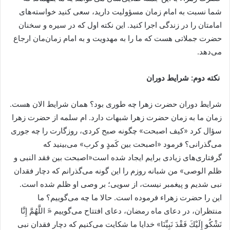
شما نسبت به امام زمان مسؤولیت دارید، سعی کنید خواسته‌های
امامتان را در زندگی اجرا کنید. این نکته اول که در سیره و سخنان
حضرت جملاتی هست که ما را به مهدویت و به امام زمان‌مان ارجاع
می‌دهد.
نکته دوم:
شرایط دوران
شرایط دوران حضرت زهرا چه طوری بود؟ همان شرایط الان هست.
زمان ما‌ به زمان حضرت زهرا شبهات دارد. ام سلمه از حضرت زهرا
سؤال کرد «کیف اصبحت» چگونه صبح کردی، روزگارت را چه جوری
می‌گذرانی؟ فرمود «اصبحت بین کَمدٍ و کرب» می‌بینید که
گرفتاری‌های زیادی برایم ایجاد شده است«اصبحت بین فقد النبی و
ظلم الوصی» من شبانه روزم را این گونه می‌گذرانم که دچار فقدان
نبی شدیم و پیغمبر نیست، از سویی؛ بر وصی او ظلم شده است.
این را حضرت زهراء فرموده است. حالا ما چه می‌گوییم؟ ما
منتظران، در دعای ماه رمضان، دعای افتتاح می‌گوییم «َ اللَّهُمَّ إِنَّا
نَشْكُو إِلَيْكَ فَقْدَ نَبِيِّنَا» خدایا ما شکایت می‌کنیم که دچار فقدان نبی