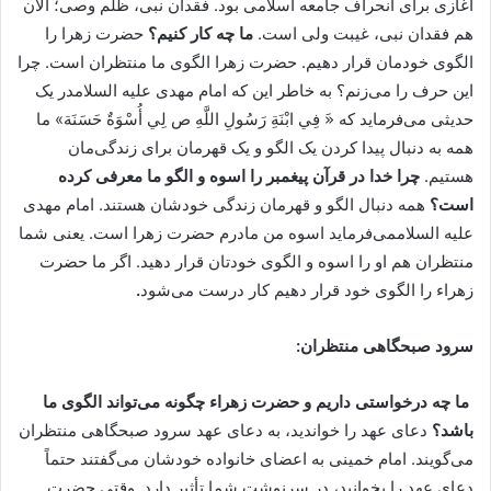
آغازی برای انحراف جامعه اسلامی بود. فقدان نبی، ظلم وصی؛ الان
هم فقدان نبی، غیبت ولی است.
ما چه کار کنیم؟
حضرت زهرا را
الگوی خودمان قرار دهیم. حضرت زهرا الگوی ما منتظران است. چرا
این حرف را می‌زنم؟ به خاطر این که امام مهدی علیه السلامدر یک
حدیثی می‌فرماید که «َ فِي ابْنَةِ رَسُولِ اللَّهِ ص لِي أُسْوَةٌ حَسَنَة» ما
همه به دنبال پیدا کردن یک الگو و یک قهرمان برای زندگی‌مان
هستیم.
چرا خدا در قرآن پیغمبر را اسوه و الگو ما معرفی کرده
است؟
همه دنبال الگو و قهرمان زندگی خودشان هستند. امام مهدی
علیه السلاممی‌فرماید اسوه من مادرم حضرت زهرا است. یعنی شما
منتظران هم او را اسوه و الگوی خودتان قرار دهید. اگر ما حضرت
زهراء را الگوی خود قرار دهیم کار درست می‌شود
.
سرود صبحگاهی منتظران:
ما چه درخواستی داریم و حضرت زهراء چگونه می‌تواند الگوی ما
باشد؟
دعای عهد را خواندید، به دعای عهد سرود صبحگاهی منتظران
می‌گویند. امام خمینی به اعضای خانواده خودشان می‌گفتند حتماً
دعای عهد را بخوانید، در سرنوشت شما تأثیر دارد. وقتی حضرت