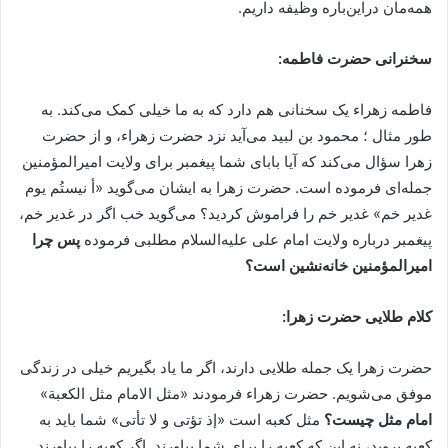
همه‌مان دراین‌باره وظیفه داریم.
سخنرانی حضرت فاطمه:
فاطمه زهراء یک سخنانی هم دارد که به ما خیلی کمک می‌کند. به
طور مثال ؛ محمود بن لبید می‌آید نزد حضرت زهراء، و از حضرت
زهرا سؤال می‌کند که آیا بابای شما پیغمبر برای ولایت امیرالمؤمنین
جمله‌ای فرموده است. حضرت زهرا به ایشان می‌گوید «أ نیستُم یوم
غدیر خم» غدیر خم را فراموش کردید؟ می‌گوید خب اگر در غدیر خم،
پیغمبر درباره ولایت امام علی علیه‌السلام مطلبی فرموده
پس چرا
امیرالمؤمنین خانه‌نشین است؟
کلام طلایی حضرت زهرا:
حضرت زهرا یک جمله طلایی دارند، اگر ما یاد بگیریم خیلی در زندگی
موفق می‌شویم. حضرت زهراء فرمودند «مثل الامام مثل الکعبة»
امام مثل چیست؟
مثل کعبه است «إذ تؤتی و لا تأتی» شما باید به
کعبه بروید، نه این که کعبه را برای شما بیاورند. اگر کعبه را بیاورند