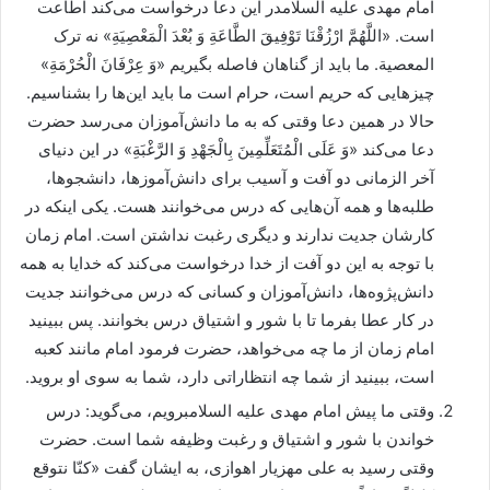
امام مهدی علیه السلامدر این دعا درخواست می‌کند اطاعت
است. «اللَّهُمَّ ارْزُقْنَا تَوْفِيقَ الطَّاعَةِ وَ بُعْدَ الْمَعْصِيَةِ» نه ترک
المعصیة. ما باید از گناهان فاصله بگیریم «وَ عِرْفَانَ الْحُرْمَةِ»
چیزهایی که حریم است، حرام است ما باید این‌ها را بشناسیم.
حالا در همین دعا وقتی که به ما دانش‌آموزان می‌رسد حضرت
دعا می‌کند «وَ عَلَى الْمُتَعَلِّمِينَ بِالْجَهْدِ وَ الرَّغْبَةِ» در این دنیای
آخر الزمانی دو آفت و آسیب برای دانش‌آموزها، دانشجوها،
طلبه‌ها و همه آن‌هایی که درس می‌خوانند هست. یکی اینکه در
کارشان جدیت ندارند و دیگری رغبت نداشتن است. امام زمان
با توجه به این دو آفت از خدا درخواست می‌کند که خدایا به همه
دانش‌پژوه‌ها، دانش‌آموزان و کسانی که درس می‌خوانند جدیت
در کار عطا بفرما تا با شور و اشتیاق درس‌ بخوانند. پس ببینید
امام زمان از ما چه می‌خواهد، حضرت فرمود امام مانند کعبه
است، ببینید از شما چه انتظاراتی دارد، شما به سوی او بروید.
وقتی ما پیش امام مهدی علیه السلامبرویم، می‌گوید: درس
خواندن با شور و اشتیاق و رغبت وظیفه شما است. حضرت
وقتی رسید به علی مهزیار اهوازی، به ایشان گفت «کنّا نتوقع