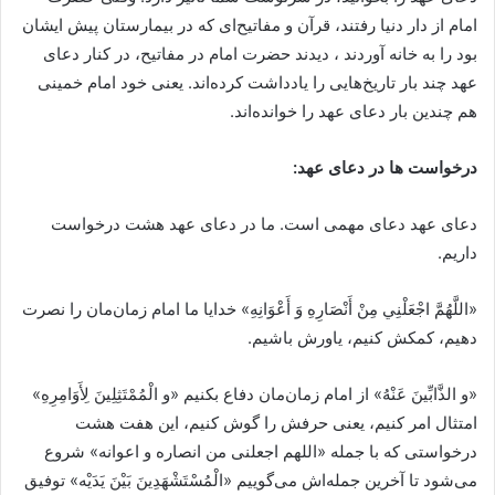
امام از دار دنیا رفتند، قرآن و مفاتیح‌ای که در بیمارستان پیش ایشان
بود را به خانه آوردند ، دیدند حضرت امام در مفاتیح، در کنار دعای
عهد چند بار تاریخ‌هایی را یادداشت کرده‌اند. یعنی خود امام خمینی
هم چندین بار دعای عهد را خوانده‌اند.
درخواست ها در دعای عهد:
دعای عهد دعای مهمی است. ما در دعای عهد هشت درخواست
داریم.
«اللَّهُمَّ اجْعَلْنِي مِنْ أَنْصَارِهِ وَ أَعْوَانِهِ» خدایا ما امام زمان‌مان را نصرت
دهیم، کمکش کنیم، یاورش باشیم.
«و الذَّابِّينَ عَنْهُ» از امام زمان‌مان دفاع بکنیم «و الْمُمْتَثِلِينَ لِأَوَامِرِهِ»
امتثال امر کنیم، یعنی حرفش را گوش کنیم،‌ این هفت هشت
درخواستی که با جمله «اللهم اجعلنی من انصاره و اعوانه» شروع
می‌شود تا آخرین جمله‌اش می‌گوییم «الْمُسْتَشْهَدِينَ بَيْنَ يَدَيْه» توفیق