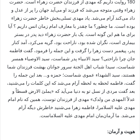
180 روایت داریم که مهدی از فرزندان حضرت زهراء است. حضرت
زهراء وقتی متوجه می‌شد که فرزند او می‌آید جهان را پر از عدل و
داد می‌کند آرام می‌شد. یاد مهدی تسلی‌بخش خاطر حضرت زهراء
بوده است. ما چطور؟ ما چقدر با معارف امام زمان انس داریم ؟ آیا
برای ما هم این گونه است. یک بار حضرت زهراء دید پدر در بستر
بیماری است، نگران شده بود، ناراحت بود، گریه می‌کرد، آمد کنار
پدر، پیغمبر دست زهرا را گرفت و این جمله را فرمود، گفت فاطمه
جان چرا ناراحتی؟ سید الانبیاء پدر شماست، سید الاوصیاء همسر
شماست، سیدا شباب اهل الجنة سرور جوانان بهشت فرزندان شما
هستند، سید الشهداء عموی شماست؛ حمزه و… بعد این جمله را
گفت، فاطمه لحظه به لحظه آرام می‌شد که این کلمات را می‌شنید،
بعد گفت مردی از نسل تو به دنیا می‌آید که «یملئ الارض قسطاً و
عدلاً المهدی من ولدک» مهدی از فرزندان توست، همین که نام امام
مهدی علیه السلامرا، فاطمه زهرا می‌شنید خاطرش دیگه آرام
می‌شد. ما آرمان‌مان امام مهدی علیه السلاماست.
هویت و آرمان: