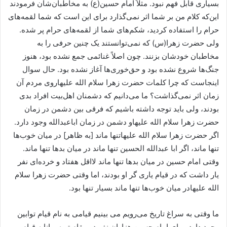
بسیاری قابل فهم نبود. مثلاً امام حسین(ع) به مخاطبان‌شان فرمودند
این‌‌که کلام من بر شما اثر نمی‌گذارد برای این است که شما لقمه‌های
حرام را استفاده کردید، شکم‌های شما از لقمه‌های حرام پر شده.
ولی حضرت زهرا(س) که نمی‌توانستند یک چنین حرفی را به
مخاطبان خودشان بزنند. چون اصلاً غنائمی جمع نشده بود، هنوز
جنگ‌ها شروع نشده بود و حق‌خوری‌ها آغاز نشده بود. حال سوال
اینجاست که چرا کلمات حضرت زهرا سلام الله علیهاروی مردم آن
زمان اثر نمی‌گذاشت؟ ما می‌دانیم که دشمنان اهل‌بیت افراد بدی
بودند، ولی باید توجه داشته باشیم که فرقی بین دشمن در زمان
حضرت زهرا سلام الله علیهاو دشمن در زمان اباعبدالله وجود دارد.
اگر حضرت زهرا سلام الله علیهاتنها ماند [به ظاهر] در میان خوب‌ها
تنها ماند، اگر ابا عبدالله الحسین تنها ماند در میان بدها تنها ماند.
وقتی امام حسین در میان بدها تنها ماند لااقل هفتاد و خرده‌ای نفر
یار داشت که در قیام یاری گر او بودند، اما وقتی حضرت زهرا سلام
الله علیهادر میان خوب‌ها تنها ماند بسیار تنها بود.
ما وقتی به سراغ تاریخ می‌رویم می بینیم قیامی به نام قیام توابین
وجود دارد. برای امام حسین هزاران نفر در مقام توبه و انابه قیام