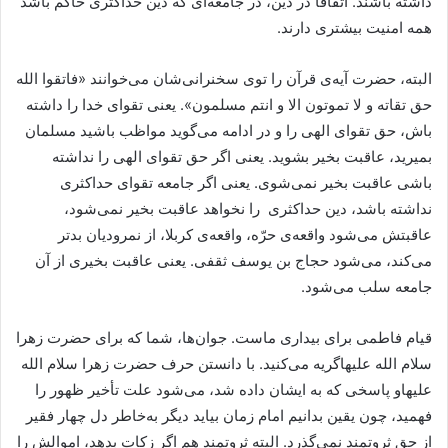
داشته باشند. اتفاقاً در دین، در جامعه‌ای که دین حداکثری حاکم باشد
همه امنیت بیشتری دارند.
البته، حضرت آیه‌ی قرآن را توی سخنرانی‌شان می‌خوانند «فاتقوا الله
حق تقاته و لا تموتون الا و انتم مسلمون». یعنی تقوای خدا را داشته
باش، حق تقوای الهی را و در ادامه می‌گوید مواظب باشید مسلمان
بمیرید، عاقبت‌ بخیر بشوید. یعنی اگر حق تقوای الهی را نداشته
باشی عاقبت بخیر نمی‌شوی. یعنی اگر جامعه تقوای حداکثری
نداشته باشد، دین حداکثری را نخواهد عاقبت بخیر نمی‌شود،
عاقبتش می‌شود واقعه‌ی حرّه، واقعه‌ی کربلا، از نمرودیان بدتر
می‌کند، می‌شود حجاج بن یوسف ثقفی. یعنی عاقبت‌ بخیری از آن
جامعه سلب می‌شود.
قیام فاطمی برای بیداری ماست. جوان‌‌ها، شما که برای حضرت زهرا
سلام الله علیهاگریه می‌کنید. با دانستن حرف حضرت زهرا سلام الله
علیهاو پاسخی که به ایشان داده شد، می‌شود علت تأخیر ظهور را
فهمید، چون یقین بدانیم امام زمان بیاید دیگر به‌خاطر دل چهار فقیر
از حق ثروتمند نمی‌گذرد. البته ثروتمند هم اگر زکات بدهد، اموالش را