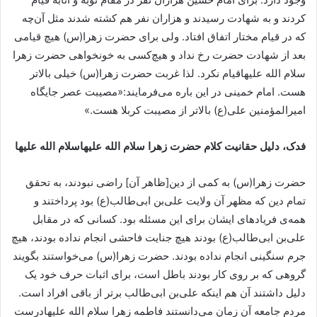
کردند و به شهادت رسیدند و هزاران نفر هم کشته شدند مثل آن‌چه
که در قیام مختار اتفاق افتاد. ولی برای حضرت زهرا(س) هیچ قیامی
بعد از شهادت حضرت رخ نداد و هیچ‌کسی به خونخواهی حضرت زهرا
سلام الله علیهاقیام نکرد. لذا غربت حضرت زهرا(س) خیلی بالاتر
هست. امام خمینی در این باره می‌فرمایند:«مصیبت عصر جایگاه
امیرالمؤمنین علی(ع) بالاتر از مصیبت کربلا هست.»
فدک، دلیل حقانیت کلام حضرت زهرا سلام الله علیهاسلام الله علیها
حضرت زهرا(س) به کمی از دین[ظاهر آن] راضی نبودند، به تحقق
تمام دین که مظهر آن ولایت علی‌بن ابی‌طالب(ع) بود پرداختند و
همه‌‌ی فریادهای ایشان برای این مسئله بود. کسانی که در مقابل
علی‌بن ابی‌طالب(ع) بودند هیچ جنایت فاحشی انجام نداده بودند، هیچ
جرم سنگینی انجام نداده بودند. حضرت زهرا(س) می‌خواستند بگویند
گروهی که‌ بر روی کار بودند باطل است، برای اثبات حرف خود یک
دلیل داشتند آن هم اینکه علی‌بن ابی‌طالب برتر از باقی افراد است.
مردم جامعه آن زمان می‌دانستند فاطمه زهرا سلام الله علیهادرست