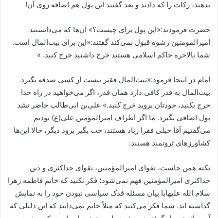
بدهند، زکات را که دادند و بعد گفتند این پول هم اضافه روی آن!
حضرت فرمودند:«این پول برای چیست؟» آن‌ها که می‌دانستند
امیرالمومنین رشوه قبول نمی‌کند گفتند:«این برای بیت‌المال است.
شما بالاخره حاکم اسلامی هستید خرج داشتید خرج کنید. »
امام در اینجا فرمود:«بیت‌المال فقیر نیست از کسی صدقه بگیرد.
بیت‌المال به قدر کافی دارد همان قدر، اگر می‌خواهید در راه خدا
خرج بکنید، خودتان بروید خرج کنید.» علی‌بن ابی‌طالب حاضر نشد
پول اضافی بگیرد. ما اگر اطراف امیرالمؤمین علی(ع) بودیم
می‌‌گفتیم آقا خیلی فقرا زیاد هستند، خب بگیر برود دیگر، حالا این‌ها
کشاورزهای ثروتمند هستند.
نکته همن جاست، تقوای امیرالمؤمنین، تقوای حداکثری و دین
حداکثری امیرالمؤمنین فهم نمی‌شود؛ فکر نکنید که خانم فاطمه زهرا
سلام الله علیهابا بیان مسئله فدک سیاسی نبودن خود را به نمایش
گذاشته اند. شما فکر می‌کنید که مثلاً خانم نمی‌دانند که این دلیلی که