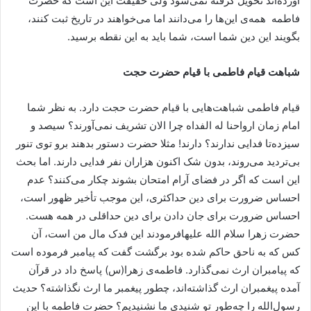
آورده‌اند تحویل گرفته نمی‌شود ولی حقیقت این است که حضرت
فاطمه همه‌ی این‌ها را می‌دانند اما می‌خواهند در تاریخ ثبت کنند،
بگویند این دین شما است، شما باید به این نقطه برسید.
شباهت قیام فاطمی با قیام حضرت حجت
قیام فاطمی شباهت‌هایی با قیام حضرت حجت دارد. به نظر شما
امام زمان ارواحنا له الفداه چرا الان تشریف نمی‌آورند؟ سیصد و
سیزده‌تا فدایی ندارند؟ دارند! مثلا حضرت دستور بدهند برو توی تنور
بی‌تردید می‌روند، بدون شک اکنون هزاران نفر فدایی دارند. اما بحث
این است که اگر در فضای آرام امتحان بشوند چکار می‌‌کنند؟ عدم
احساس ضرورت برای دین حداکثری، این موجب تأخیر ظهور است،
احساس ضرورت برای جان دادن برای دین حداقلی در همه هست.
حضرت زهرا سلام الله علیهافرمودند این فدک مال من است، آن
کس که به ناحق حاکم شده بود برگشت گفت که پیامبر فرموده است
که پیامبران ارث نمی‌گذارد. فاطمه‌ی زهرا(س) پاسخ داد در قرآن
آمده پیغمبران ارث گذاشته‌اند، چطور پیغمبر ما ارث نگذاشته؟ حدیث
رسول‌الله را چه‌طور تو شنیدی ما نشنیدیم؟ حضرت فاطمه با این