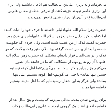
می‌فرماید و به برتری علی‌بن‌ ابی‌طالب هم اذعان داشتند ولی برای
این برتری حاضر نبودند هزینه کنند. از طرفی نقطه‌ی مقابل علی‌بن
ابی‌طالب(ع) را آن‌چنان دچار زشتی فاحش نمی‌دیدند.
حضرت زهرا سلام الله علیهادلیلی داشتند تا حرف خود را اثبات کنند؛
اما کفایت نکرد. دلیل حضرت زهرا سلام الله علیهاماجرای فدک بود.
حضرت گفتند فدک از من غصب شده است، ولی فردی که حکومت
جامعه را بعد از پیامبر دست گرفته بود بالای منبر رفت و گفت که من
فدک را در بیت‌المال قرار داده‌ام. مشکلی که حضرت زهرا سلام الله
علیهابا آن رو به رو بود، از مشکلاتی که ما در جامعه‌مان تصور
می‌کنیم هزار برابر بالاتر است. ما می‌گوییم:«ما اهل کوفه نیستیم
حسین تنها بماند» یا حتی می‌گوییم:«اهل کوفه نیستیم علی تنها
بماند» ولی هرگز به این شعار نرسیده‌ایم که ما اهل مدینه نیستیم
فاطمه تنها بماند.
برای روشن شدن بحث، مثالی می‌زنم که بیست و پنج سال بعد از
فاطمیه اتفاق افتاد. یک گروهی آمدند به علی‌بن ابی‌طالب زکات