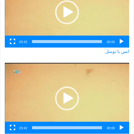
03:42
00:00
انس با توسل
نمایشگر
ویدیو
03:42
00:00