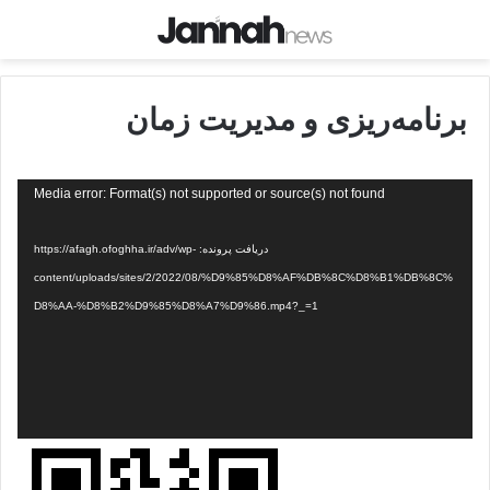
برنامه‌ریزی و مدیریت زمان
نمایشگر
Media error: Format(s) not supported or source(s) not found
ویدیو
دریافت پرونده: https://afagh.ofoghha.ir/adv/wp-
content/uploads/sites/2/2022/08/%D9%85%D8%AF%DB%8C%D8%B1%DB%8C%
D8%AA-%D8%B2%D9%85%D8%A7%D9%86.mp4?_=1