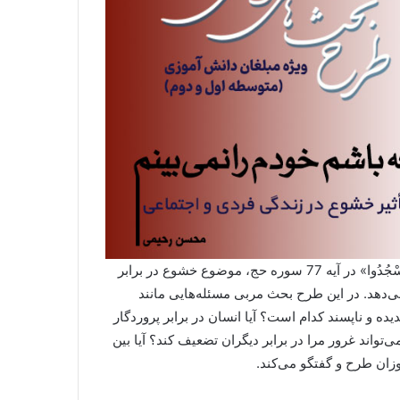
طرح بحث پیش‌رو با توجه به عبارت «يَا أَيُّهَا الَّذِينَ آمَنُوا ارْكَعُوا وَاسْجُدُوا» در آیه 77 سوره حج، موضوع خشوع در برابر
 می‌دهد. در این طرح بحث مربی مسئله‌هایی مانند
و ناپسند کدام است؟ آیا انسان در برابر پروردگار
واند غرور مرا در برابر دیگران تضعیف کند؟ آیا بین
زان طرح و گفتگو می‌کند.