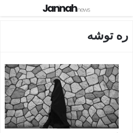
ره توشه