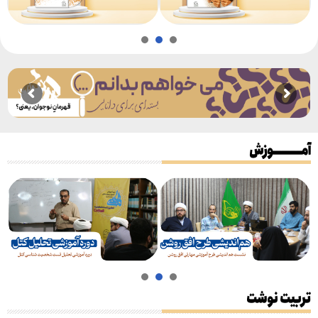
3
2
1
3
2
1