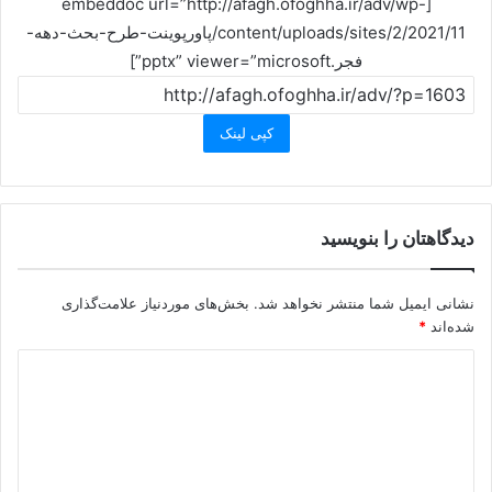
[embeddoc url=”http://afagh.ofoghha.ir/adv/wp-
content/uploads/sites/2/2021/11/پاورپوینت-طرح-بحث-دهه-
فجر.pptx” viewer=”microsoft”]
کپی لینک
دیدگاهتان را بنویسید
نشانی ایمیل شما منتشر نخواهد شد.
بخش‌های موردنیاز علامت‌گذاری
شده‌اند
*
د
ی
د
گ