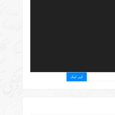
کپی لینک