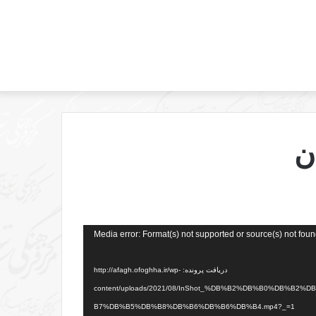
ن
Media error: Format(s) not supported or source(s) not fou
دریافت پرونده: http://afagh.ofoghha.ir/wp-
content/uploads/2021/08/InShot_%DB%B2%DB%B0%DB
B7%DB%B5%DB%B8%DB%B6%DB%B6%DB%B4.mp4?_=1