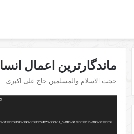
ماندگارترین اعمال انسا
حجت الاسلام والمسلمین حاج علی اکبری
نمایشگر
nd
ویدیو
%B2%DB%B1%DB%B0%DB%B6%DB%B2%DB%B1_%DB%B1%DB%B1%DB%B4%DB%