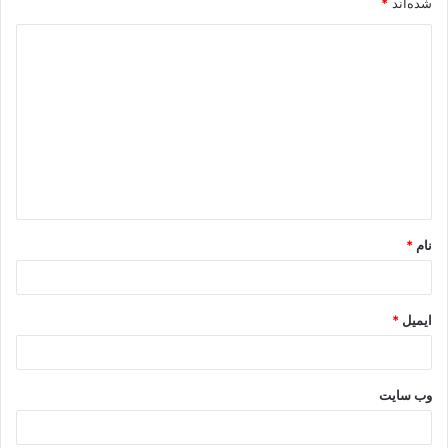
شده‌اند
*
د
ی
د
گ
ا
ه
*
نام
*
ایمیل
*
وب‌ سایت