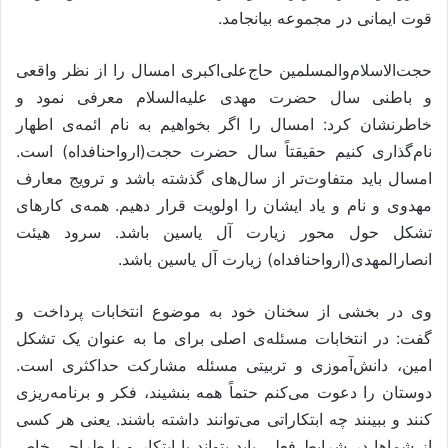
قوت ایمانی در مجموعه بیانجامد.
حجت‌الاسلام‌والمسلمین حاج‌علی‌اکبری امسال را از نظر واقعی
و باطنی سال حضرت مهدی علیه‌السلام معرفی نمود و
خاطرنشان کرد: امسال را اگر بخواهیم به نام ائمه‌ی اطهار
نام‌گذاری کنیم حقیقتاً سال حضرت حجت(ارواحنافداه) است.
امسال باید متفاوت‌تر از سال‌های گذشته باشد و ترویج معارف
مهدوی و نام و یاد ایشان را اولویت قرار دهیم. همه‌ی کارهای
تشکل حول محور زیارت آل یاسین باشد. سرود هیئت
انصارالمهدی(ارواحنافداه) زیارت آل یاسین باشد.
وی در بخشی از سخنان خود به موضوع انتخابات پرداخت و
گفت: در انتخابات مسئله‌ی اصلی برای ما به عنوان یک تشکل
امین، دانش‌آموزی و تربیتی مسئله مشارکت حداکثری است.
دوستان را دعوت می‌کنم حتماً همه بنشیند، فکر و برنامه‌ریزی
کنند و ببینند چه ابتکاراتی می‌توانند داشته باشند. یعنی هر کسی
از شماها در شرایط فعلی باید بتواند با ابتکار و با طراحی خاص