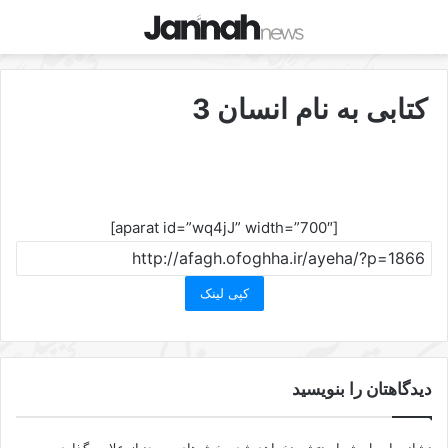
کتابی به نام انسان 3
[aparat id=”wq4jJ” width=”700″]
کپی لینک
دیدگاهتان را بنویسید