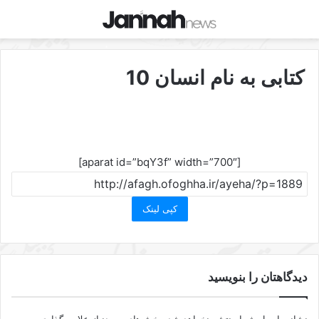
کتابی به نام انسان 10
[aparat id=”bqY3f” width=”700″]
کپی لینک
دیدگاهتان را بنویسید