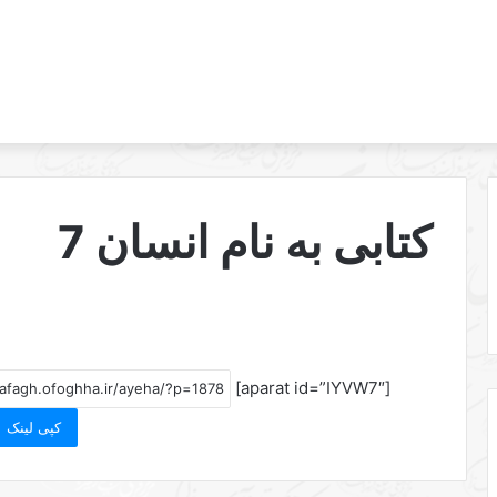
کتابی به نام انسان 7
[aparat id=”IYVW7″]
کپی لینک