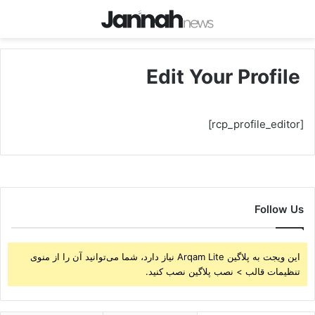
Edit Your Profile
[rcp_profile_editor]
Follow Us
این ویجت به پلاگین Arqam Lite نیاز دارد، شما می‌توانید آن را از منوی
تنظیمات قالب > نصب پلاگین نصب کنید.