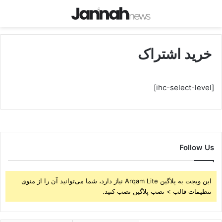
خرید اشتراک
[ihc-select-level]
Follow Us
این ویجت به پلاگین Arqam Lite نیاز دارد، شما می‌توانید آن را از منوی
تنظیمات قالب > نصب پلاگین نصب کنید.