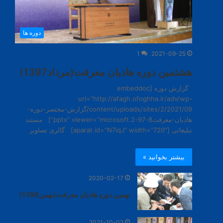
دوره ها
1
2021-09-25
هشتمین دوره هادیان معرفت(مرداد1397)
گزارش دوره [embeddoc
url=”http://afagh.ofoghha.ir/adv/wp-
content/uploads/sites/2/2021/09/گزارش-مختصر-دوره-
هادیان-معرفت8-97-2.pptx” viewer=”microsoft”] مستند
تبلیغاتی [aparat id=”N7iqJ” width=”720″] گالری تصاویر
بیشتر بخوانید »
2020-02-17
نهمین دوره هادیان معرفت(بهمن1398)
2021-10-02